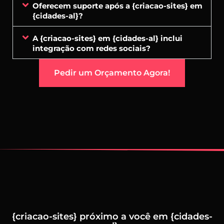
Oferecem suporte após a {criacao-sites} em
{cidades-al}?
A {criacao-sites} em {cidades-al} inclui
integração com redes sociais?
Pedir um Orçamento Agora!
{criacao-sites} próximo a você em {cidades-