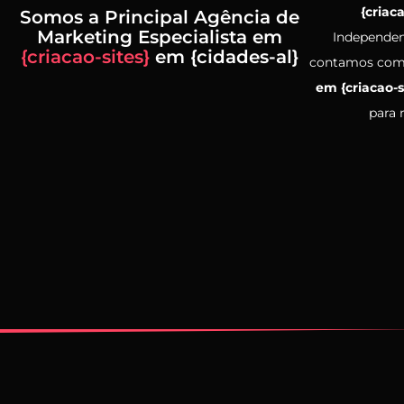
{criac
Somos a Principal Agência de
Marketing Especialista em
Independen
{criacao-sites}
em {cidades-al}
contamos co
em {criacao-s
para 