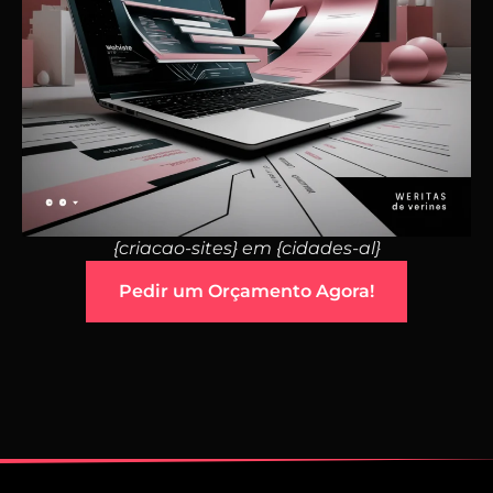
{criacao-sites} em {cidades-al}
Pedir um Orçamento Agora!