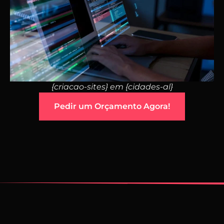
{criacao-sites} em {cidades-al}
Pedir um Orçamento Agora!