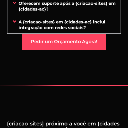
Oferecem suporte após a {criacao-sites} em
{cidades-ac}?
A {criacao-sites} em {cidades-ac} inclui
integração com redes sociais?
Pedir um Orçamento Agora!
{criacao-sites} próximo a você em {cidades-