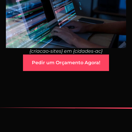
{criacao-sites} em {cidades-ac}
Pedir um Orçamento Agora!