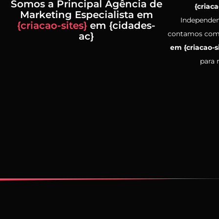
Somos a Principal Agência de
{criaca
Marketing Especialista em
Independen
{criacao-sites}
em {cidades-
contamos co
ac}
em {criacao-s
para 