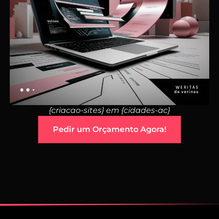
{criacao-sites} em {cidades-ac}
Pedir um Orçamento Agora!